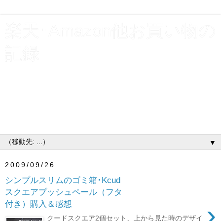
楽天･Amazon他お買い物の
記録
貯金と使えるお金を増やす為、割引クーポンやポイント利
用で支出を浮かす！楽天お買い物マラソン･スーパーSALE
ショップ買いまわり他、買物いろいろ購入履歴公開。お得
なキャンペーンには、とりあえずエントリーするタイプの
主婦です♪
▼
2009/09/26
シンプルスリムのゴミ箱･Kcud
スクエアプッシュペール（フタ
付き）購入＆感想
›
クードスクエア2個セット、上から見た時のデザイ