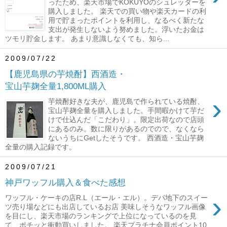
ったため、楽天市場でKOKUYOのシュレッダーを
購入しました。 楽天での買い物や楽天カードの利
用で貯まったポイントを利用し、なるべく新たな
支出が発生しないよう努めました。浮いたお金は
ツモリ貯金します。 あまり意識しなくても、知ら...
2009/07/22
【鹿児島県の芋焼酎】西酒造・
宝山芋麹全量1,800ML購入
›
芋焼酎好きな夫が、鹿児島で作られている焼酎、
宝山芋麹全量を購入しました。手間暇かけて芋だ
けで仕込んだ「こだわり」。限定出荷なので店頭
にあるのみ。数に限りがあるのでので、なくなら
ないうちにGetしたそうです。 西酒造・宝山芋麹
全量の購入記録です。
2009/07/21
神戸ワッフル購入＆食べた感想
›
ワッフル・ケーキの店R.L（エール・エル）。デパ地下のスイー
ツ売り場などにも出店しているお店 美味しそうなワッフル画像
を目にし、楽天市場のランキングで上位になっているのを見
て、ポチッと衝動買いしました。 楽天プラチナ会員ポイント10