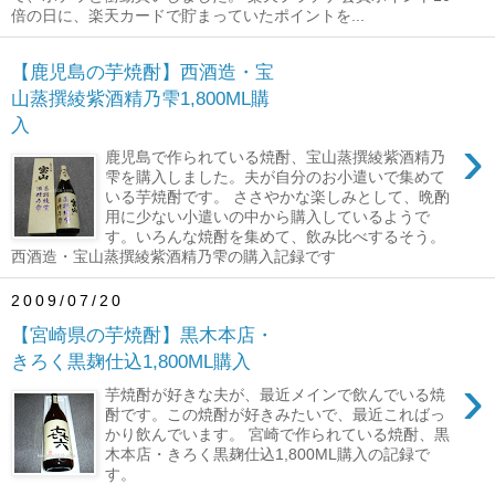
倍の日に、楽天カードで貯まっていたポイントを...
【鹿児島の芋焼酎】西酒造・宝
山蒸撰綾紫酒精乃雫1,800ML購
入
›
鹿児島で作られている焼酎、宝山蒸撰綾紫酒精乃
雫を購入しました。夫が自分のお小遣いで集めて
いる芋焼酎です。 ささやかな楽しみとして、晩酌
用に少ない小遣いの中から購入しているようで
す。いろんな焼酎を集めて、飲み比べするそう。
西酒造・宝山蒸撰綾紫酒精乃雫の購入記録です
2009/07/20
【宮崎県の芋焼酎】黒木本店・
きろく黒麹仕込1,800ML購入
›
芋焼酎が好きな夫が、最近メインで飲んでいる焼
酎です。この焼酎が好きみたいで、最近こればっ
かり飲んでいます。 宮崎で作られている焼酎、黒
木本店・きろく黒麹仕込1,800ML購入の記録で
す。