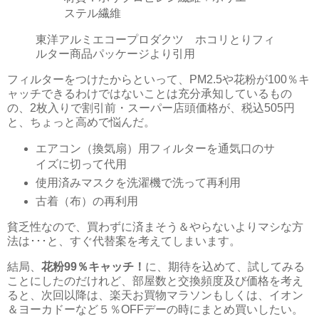
ステル繊維
東洋アルミエコープロダクツ ホコリとりフィ
ルター商品パッケージより引用
フィルターをつけたからといって、PM2.5や花粉が100％キ
ャッチできるわけではないことは充分承知しているもの
の、2枚入りで割引前・スーパー店頭価格が、税込505円
と、ちょっと高めで悩んだ。
エアコン（換気扇）用フィルターを通気口のサ
イズに切って代用
使用済みマスクを洗濯機で洗って再利用
古着（布）の再利用
貧乏性なので、買わずに済まそう＆やらないよりマシな方
法は･･･と、すぐ代替案を考えてしまいます。
結局、
花粉99％キャッチ！
に、期待を込めて、試してみる
ことにしたのだけれど、部屋数と交換頻度及び価格を考え
ると、次回以降は、楽天お買物マラソンもしくは、イオン
＆ヨーカドーなど５％OFFデーの時にまとめ買いしたい。