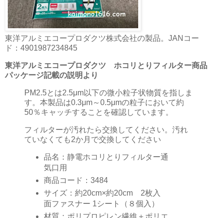
東洋アルミエコープロダクツ株式会社の製品。JANコー
ド：4901987234845
東洋アルミエコープロダクツ ホコリとりフィルター商品
パッケージ記載の説明より
PM2.5とは2.5μm以下の微小粒子状物質を指しま
す。本製品は0.3μm～0.5μmの粒子において約
50％キャッチすることを確認しています。
フィルターが汚れたら交換してください。汚れ
ていなくても2か月で交換してください
品名：静電ホコリとりフィルター通
気口用
商品コード：3484
サイズ：約20cm×約20cm 2枚入
面ファスナー 1シート（８個入）
材質：ポリプロピレン繊維＋ポリエ