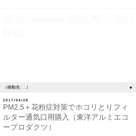
楽天･Amazon他お買い物の
記録
貯金と使えるお金を増やす為、割引クーポンやポイント利
用で支出を浮かす！楽天お買い物マラソン･スーパーSALE
ショップ買いまわり他、買物いろいろ購入履歴公開。お得
なキャンペーンには、とりあえずエントリーするタイプの
主婦です♪
▼
2017/04/28
PM2.5＋花粉症対策でホコリとりフィ
ルター通気口用購入（東洋アルミエコ
ープロダクツ）