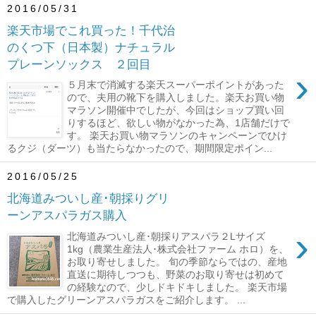
2016/05/31
楽天市場でこれ買った！千代治
のくつ下（日本製）ナチュラル
プレーンソックス ２回目
›
５月末で消滅する楽天スーパーポイントがあった
ので、夫用の靴下を購入しました。楽天お買い物
マラソン開催中でしたが、今回はショップ買い回
りするほど、欲しい物がなかった為、1店舗だけで
す。 楽天お買い物マラソンのキャンペーンでひけ
るクジ（ダーツ）も当たらなかったので、期間限定ポイン...
2016/05/25
北海道みついし産･朝採りグリ
ーンアスパラガス購入
›
北海道みついし産･朝採りアスパラ２Lサイズ
1kg（農業生産法人･株式会社ファーム ホロ）を、
お取り寄せしました。 旬の季節ならではの、産地
直送に期待しつつも、野菜のお取り寄せは初めて
の経験なので、少しドキドキしました。 楽天市場
で購入したグリーンアスパラガスをご紹介します。 ...