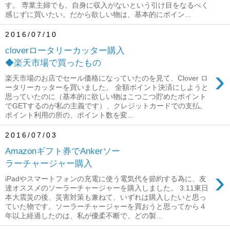
す。 専業主婦でも、自身に収入がないという引け目をなるべく
感じずに買いたい。だから欲しい物は、基本的にポイン...
2016/07/10
cloverロータリーカッター購入
◆楽天市場で買ったもの
›
楽天市場のお店でセール価格になっていたのを見て、Clover ロ
ータリーカッターを買いました。 全額ポイント決済にしようと
思っていたのに（基本的に欲しい物はこつこつ貯めたポイント
でGETするのが私の主義です）、クレジットカードでの支払。
ポイント利用の所の、ポイント数を変...
2016/07/03
Amazonギフト券でAnkerソー
ラーチャージャー購入
›
iPadやスマートフォンの充電に使う電気代を節約する為に、友
達オススメのソーラーチャージャーを購入しました。 3.11東日
本大震災の後、災害対策も兼ねて、いずれは購入したいと思っ
ていた物です。ソーラーチャージャーを買おうと思ってから４
年以上経過したのは、私が優柔不断で、どの製...