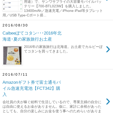
用途）で、サンワサプライの大容量モバイルバッ
テリー【700-BTL023W】を購入しました。
13400mAh／急速充電／iPhone iPad等タブレット
用／USB Type-Cポート搭...
2016/08/30
Calbeeぽてコタン･･･2016年北
海道･夏の家族旅行お土産
›
2016年の家族旅行は北海道。お土産でカルビーぽ
てコタンを買ってきました。
2016/07/11
Amazonギフト券で富士通モバ
イル急速充電池【FCT342】購
入
›
会社員の夫が稼ぐ給料で生活しているので、専業主婦の自分に
は自由に使えるお金がありません。仮に、家計に余裕があった
としても、自分の楽しみにお金を使う事へのためらいがありま