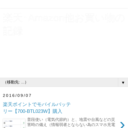
楽天･Amazon他お買い物の
記録
貯金と使えるお金を増やす為、割引クーポンやポイント利
用で支出を浮かす！楽天お買い物マラソン･スーパーSALE
ショップ買いまわり他、買物いろいろ購入履歴公開。お得
なキャンペーンには、とりあえずエントリーするタイプの
主婦です♪
▼
2016/09/07
楽天ポイントでモバイルバッテ
リー【700-BTL023W】購入
›
普段使い（電気代節約）と、地震や台風などの災
害時の備え（情報弱者とならない為のスマホ充電