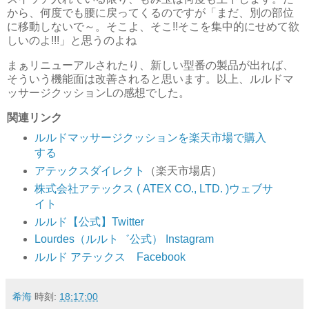
から、何度でも腰に戻ってくるのですが「まだ、別の部位
に移動しないで～。そこよ、そこ!!そこを集中的にせめて欲
しいのよ!!!」と思うのよね
まぁリニューアルされたり、新しい型番の製品が出れば、
そういう機能面は改善されると思います。以上、ルルドマ
ッサージクッションLの感想でした。
関連リンク
ルルドマッサージクッションを楽天市場で購入
する
アテックスダイレクト
（楽天市場店）
株式会社アテックス ( ATEX CO., LTD. )ウェブサ
イト
ルルド【公式】Twitter
Lourdes（ルルト゛公式） Instagram
ルルド アテックス Facebook
希海
時刻:
18:17:00