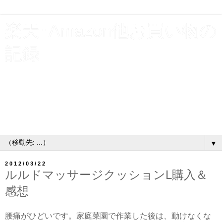
楽天･Amazon他お買い物の
記録
貯金と使えるお金を増やす為、割引クーポンやポイント利
用で支出を浮かす！楽天お買い物マラソン･スーパーSALE
ショップ買いまわり他、買物いろいろ購入履歴公開。お得
なキャンペーンには、とりあえずエントリーするタイプの
主婦です♪
▼
2012/03/22
ルルドマッサージクッションL購入＆
感想
腰痛がひどいです。家庭菜園で作業した後は、動けなくな