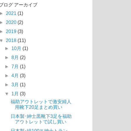
ブログ アーカイブ
►
2021
(1)
►
2020
(2)
►
2019
(3)
▼
2018
(11)
►
10月
(1)
►
8月
(2)
►
7月
(1)
►
4月
(3)
►
3月
(1)
▼
1月
(3)
福助アウトレットで激安婦人
用靴下20足まとめ買い
日本製･紳士黒靴下3足を福助
アウトレットで試し買い
日本製･綿100％紳士トラン