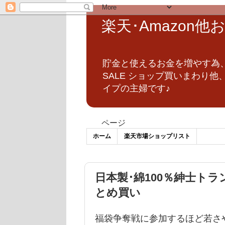
楽天･Amazon
貯金と使えるお金を増やす為
SALE ショップ買いまわり
イプの主婦です♪
ページ
ホーム
楽天市場ショップリスト
日本製･綿100％紳士ト
とめ買い
福袋争奪戦に参加するほど若さ