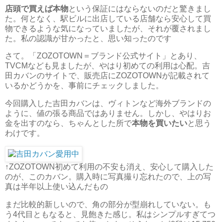
店頭で買えば本物
という保証にはならないのだと驚きまし
た。何となく、駅ビルに出店している店舗なら安心して買
物できるような気になっていましたが、それが覆されまし
た。私の認識が甘かったと、思い知ったのです
さて。「ZOZOTOWN＝ブランド公式サイト」とあり、
TVCMなども見ましたが、やはり初めての利用は心配。吉
田カバンのサイトで、販売店にZOZOTOWNが記載されて
いるかどうかを、事前にチェックしました。
今回購入した吉田カバンは、ヴィトンなど海外ブランドの
ように、値の張る商品ではありません。しかし、やはりお
金を出すのなら、ちゃんとした所で
本物を買いたい
と思う
わけです。
↑ZOZOTOWN初めて利用の不安も消え、安心して購入した
のが、このカバン。購入時に写真撮り忘れたので、上の写
真は半年以上使い込んだもの
まだ比較的新しいので、角の部分が型崩れしていない。も
う4代目ともなると、見飽きた感じ。私はシンプルすぎてつ