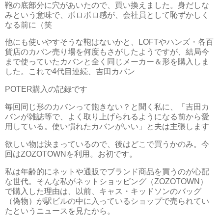
鞄の底部分に穴があいたので、買い換えました。身だしな
みという意味で、ボロボロ感が、会社員として恥ずかしく
なる前に（笑
他にも使いやすそうな鞄はないかと、LOFTやハンズ・各百
貨店のカバン売り場を何度もさがしたようですが、結局今
まで使っていたカバンと全く同じメーカー＆形を購入しま
した。これで4代目連続、吉田カバン
POTER購入の記録です
毎回同じ形のカバンって飽きない？と聞く私に、「吉田カ
バンが雑誌等で、よく取り上げられるようになる前から愛
用している。使い慣れたカバンがいい」と夫は主張します
欲しい物は決まっているので、後はどこで買うかのみ。今
回はZOZOTOWNを利用。お初です。
私は年齢的にネットや通販でブランド商品を買うのが心配
な世代。そんな私がネットショッピング（ZOZOTOWN）
で購入した理由は、以前、キャス・キッドソンのバッグ
（偽物）が駅ビルの中に入っているショップで売られてい
たというニュースを見たから。