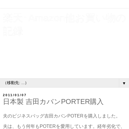
楽天･Amazon他お買い物の
記録
貯金と使えるお金を増やす為、割引クーポンやポイント利
用で支出を浮かす！楽天お買い物マラソン･スーパーSALE
ショップ買いまわり他、買物いろいろ購入履歴公開。お得
なキャンペーンには、とりあえずエントリーするタイプの
主婦です♪
▼
2011/01/07
日本製 吉田カバンPORTER購入
夫のビジネスバッグ吉田カバンPOTERを購入しました。
夫は、もう何年もPOTERを愛用しています。経年劣化で、