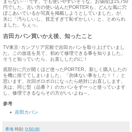
まらない･･･です。でも使いやすいそうな。お値段は15,750
円でした。古い方の使い込んだPORTERも、どんな風に穴
ぼこあいているか写真を掲載しようとしていました。が、
夫に「汚らしいし、貧乏すぎて恥ずかしい」と、とめられ
ました。ちぇっ。
吉田カバン買いかえ後、知ったこと
TV東京･カンブリア宮殿で吉田カバンを取り上げていまし
た。この放送を見て、初めて修理できる事を知りました。
そうと知っていたら、お直ししたのに！
底部分に穴が開くほど使ったPORTER。新しく購入したの
を機に捨ててしまいました。「勿体ない事をした！！」と
思います。次回ボロボロになったら絶対にお直しします。
夫は、同じ型（品番？）のカバンをずーっと使っています
し、修理できるならその方がいいよね～。
参考
吉田カバン
希海
時刻:
0:50:00