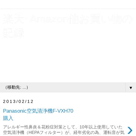
楽天･Amazon他お買い物の
記録
貯金と使えるお金を増やす為、割引クーポンやポイント利
用で支出を浮かす！楽天お買い物マラソン･スーパーSALE
ショップ買いまわり他、買物いろいろ購入履歴公開。お得
なキャンペーンには、とりあえずエントリーするタイプの
主婦です♪
▼
2013/02/12
Panasonic空気清浄機F-VXH70
購入
›
アレルギー性鼻炎＆花粉症対策として、10年以上使用していた
空気清浄機（HEPAフィルター）が、経年劣化の為、運転音が気