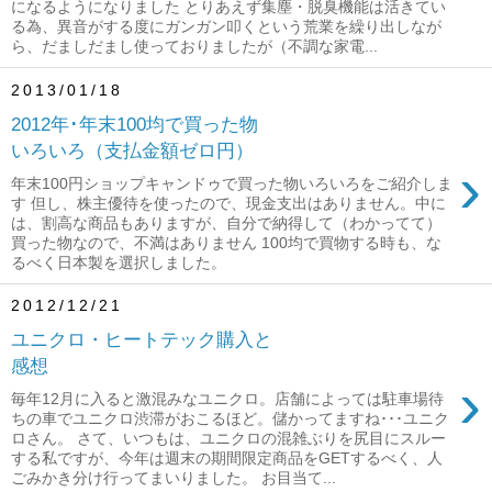
になるようになりました とりあえず集塵・脱臭機能は活きてい
る為、異音がする度にガンガン叩くという荒業を繰り出しなが
ら、だましだまし使っておりましたが（不調な家電...
2013/01/18
2012年･年末100均で買った物
いろいろ（支払金額ゼロ円）
›
年末100円ショップキャンドゥで買った物いろいろをご紹介しま
す 但し、株主優待を使ったので、現金支出はありません。中に
は、割高な商品もありますが、自分で納得して（わかってて）
買った物なので、不満はありません 100均で買物する時も、な
るべく日本製を選択しました。
2012/12/21
ユニクロ・ヒートテック購入と
感想
›
毎年12月に入ると激混みなユニクロ。店舗によっては駐車場待
ちの車でユニクロ渋滞がおこるほど。儲かってますね･･･ユニク
ロさん。 さて、いつもは、ユニクロの混雑ぶりを尻目にスルー
する私ですが、今年は週末の期間限定商品をGETするべく、人
ごみかき分け行ってまいりました。 お目当て...