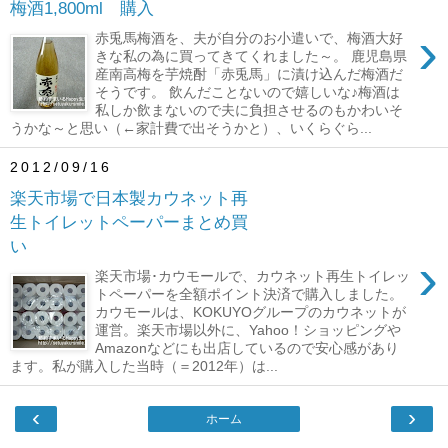
梅酒1,800ml 購入
›
赤兎馬梅酒を、夫が自分のお小遣いで、梅酒大好
きな私の為に買ってきてくれました～。 鹿児島県
産南高梅を芋焼酎「赤兎馬」に漬け込んだ梅酒だ
そうです。 飲んだことないので嬉しいな♪梅酒は
私しか飲まないので夫に負担させるのもかわいそ
うかな～と思い（←家計費で出そうかと）、いくらぐら...
2012/09/16
楽天市場で日本製カウネット再
生トイレットペーパーまとめ買
い
›
楽天市場･カウモールで、カウネット再生トイレッ
トペーパーを全額ポイント決済で購入しました。
カウモールは、KOKUYOグループのカウネットが
運営。楽天市場以外に、Yahoo！ショッピングや
Amazonなどにも出店しているので安心感があり
ます。私が購入した当時（＝2012年）は...
‹
›
ホーム