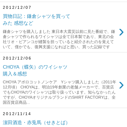
2012/12/07
買物日記：鎌倉シャツを買って
みた 感想など
›
鎌倉シャツを購入しました 東日本大震災以前に見た番組で、鎌
倉シャツで作られるワイシャツは全て日本製であり、東北の会
社リオ・ビアンコが縫製を担っていると紹介されたのを覚えて
いて、僅かでも、復興支援になればと思い、買った記録です
2012/12/06
CHOYA（蝶矢）のワイシャツ
購入＆感想
›
CHOYA アポロコットノンケア Yシャツ購入しました（2011年
12月頃） CHOYAは、明治19年創業の老舗メーカーで、百貨店
でもCHOYAのワイシャツは取り扱っています。知らなかったん
ですが、CHOYAオリジナルブランドのSHIRT FACTORYは、全
国百貨店商品...
2012/11/14
濵田酒造・赤兎馬（せきとば）