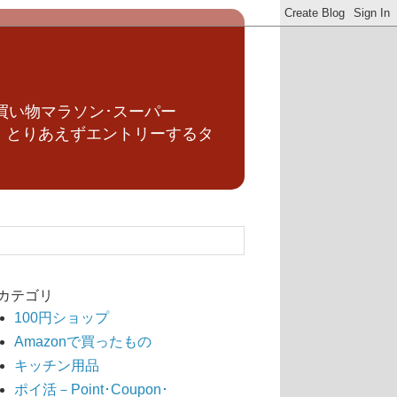
買い物マラソン･スーパー
、とりあえずエントリーするタ
カテゴリ
100円ショップ
Amazonで買ったもの
キッチン用品
ポイ活－Point･Coupon･