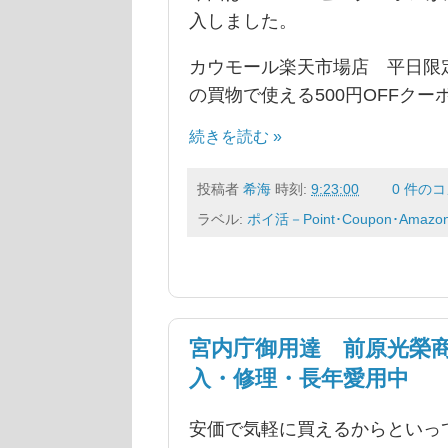
入しました。
カウモール楽天市場店 平日限定
の買物で使える500円OFFク
続きを読む »
投稿者
希海
時刻:
9:23:00
0 件の
ラベル:
ポイ活－Point･Coupon･Amazo
宮内庁御用達 前原光榮
入・修理・長年愛用中
安価で気軽に買えるからといっ