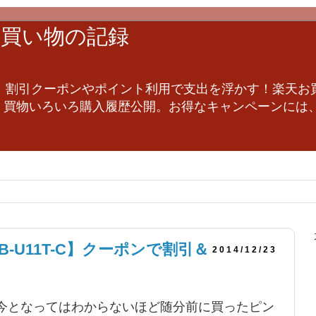
他お買い物の記録
、割引クーポンやポイント利用で支出を浮かす！楽天お
他、買物いろいろ購入履歴公開。お得なキャンペーンには
DB-U11T-C】クーポンで割引＆
2014/12/23
今となってはわからないほど随分前に買ったピン