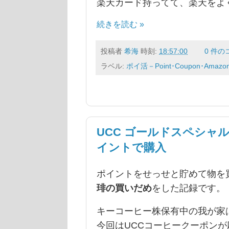
楽天カード持ってて、楽天をよく
続きを読む »
投稿者
希海
時刻:
18:57:00
0 件の
ラベル:
ポイ活－Point･Coupon･Amazo
UCC ゴールドスペシャル
イントで購入
ポイントをせっせと貯めて物を
琲の買いだめ
をした記録です。
キーコーヒー株保有中の我が家
今回はUCCコーヒークーポンが