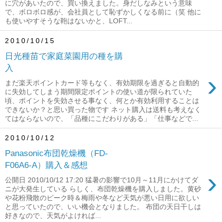
に穴があいたので、買い換えました。身だしなみという意味
で、ボロボロ感が、会社員として恥ずかしくなる前に（笑 他に
も使いやすそうな鞄はないかと、LOFT...
2010/10/15
日光種苗で家庭菜園用の種を購
入
›
まだ楽天ポイントカード等もなく、有効期限を過ぎると自動的
に失効してしまう期間限定ポイントの使い道が限られていた
頃、ポイントを失効させる事なく、何とか有効利用することは
できないか？と思い買った物です ネット購入は送料も考えなく
てはならないので、「品種にこだわりがある」「仕事などで...
2010/10/12
Panasonic布団乾燥機（FD-
F06A6-A）購入＆感想
›
公開日 2010/10/12 17:20 猛暑の影響で10月～11月にかけてダ
ニが大発生している らしく、布団乾燥機を購入しました。黄砂
や花粉飛散のピーク時＆梅雨や冬など天気が悪い日用に欲しい
と思っていたので、いい機会となりました。 布団の天日干しは
好きなので、天気がよければ...