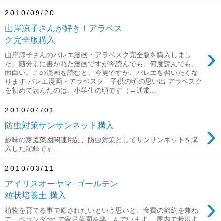
2010/09/20
山岸凉子さんが好き！アラベス
ク完全版購入
›
山岸涼子さんのバレエ漫画・アラベスク完全版を購入しまし
た。随分前に書かれた漫画ですが今読んでも、何度読んでも、
面白い。この漫画を読むと、今更ですが、バレエを習いたくな
ります バレエ漫画・アラベスク 子供の頃の思い出 アラベスク
を初めて読んだのは、小学生の頃です（←通常...
2010/04/01
›
防虫対策サンサンネット購入
趣味の家庭菜園関連用品、防虫対策としてサンサンネットを購
入した記録です
2010/03/11
アイリスオーヤマ･ゴールデン
粒状培養土 購入
›
植物を育てる事で癒されたいという思いと、食費の節約を兼ね
て、ベランダetc.で家庭菜園を楽しんでいます。 屋内で栽培す