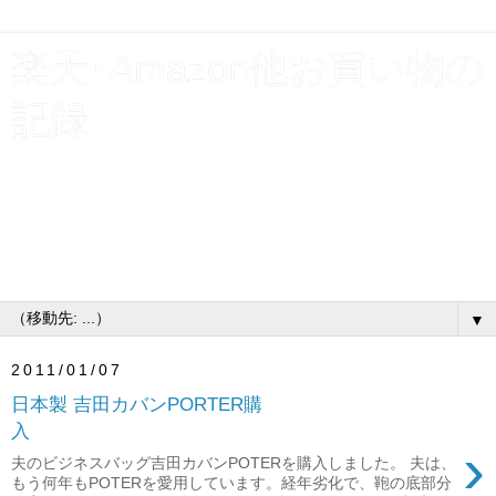
楽天･Amazon他お買い物の
記録
貯金と使えるお金を増やす為、割引クーポンやポイント利
用で支出を浮かす！楽天お買い物マラソン･スーパーSALE
ショップ買いまわり他、買物いろいろ購入履歴公開。お得
なキャンペーンには、とりあえずエントリーするタイプの
主婦です♪
▼
2011/01/07
日本製 吉田カバンPORTER購
入
›
夫のビジネスバッグ吉田カバンPOTERを購入しました。 夫は、
もう何年もPOTERを愛用しています。経年劣化で、鞄の底部分